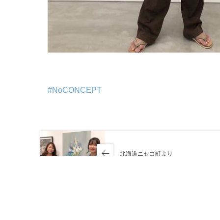
#NoCONCEPT
北海道ニセコ町より
最近の投稿