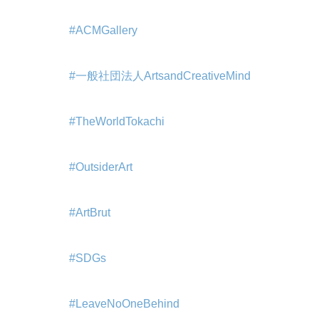
#ACMGallery
#一般社団法人ArtsandCreativeMind
#TheWorldTokachi
#OutsiderArt
#ArtBrut
#SDGs
#LeaveNoOneBehind