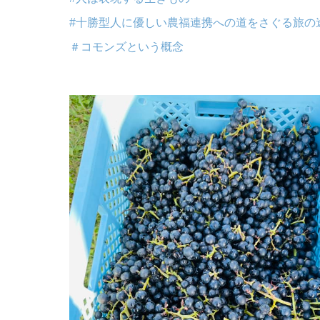
#十勝型人に優しい農福連携への道をさぐる旅の
＃コモンズという概念