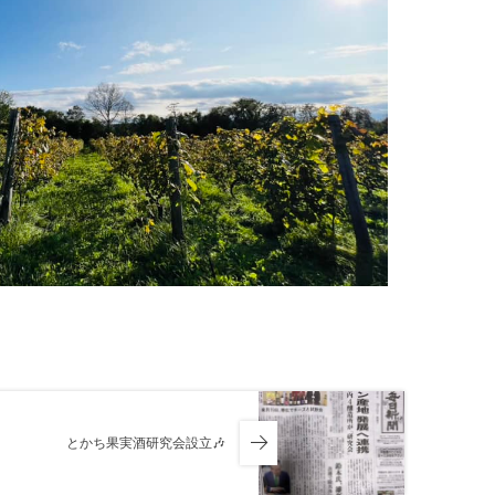
とかち果実酒研究会設立🎶