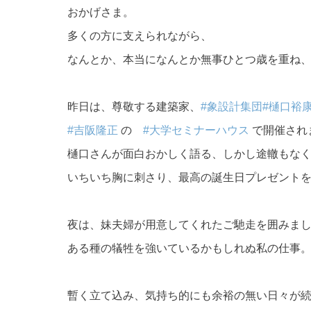
おかげさま。
多くの方に支えられながら、
なんとか、本当になんとか無事ひとつ歳を重ね
昨日は、尊敬する建築家、
#象設計集団
#樋口裕
#吉阪隆正
の
#大学セミナーハウス
で開催され
樋口さんが面白おかしく語る、しかし途轍もな
いちいち胸に刺さり、最高の誕生日プレゼント
夜は、妹夫婦が用意してくれたご馳走を囲みま
ある種の犠牲を強いているかもしれぬ私の仕事
暫く立て込み、気持ち的にも余裕の無い日々が