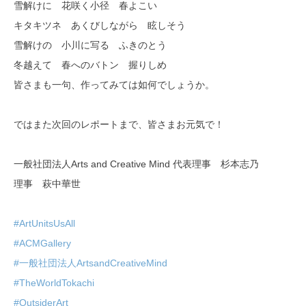
雪解けに 花咲く小径 春よこい
キタキツネ あくびしながら 眩しそう
雪解けの 小川に写る ふきのとう
冬越えて 春へのバトン 握りしめ
皆さまも一句、作ってみては如何でしょうか。
ではまた次回のレポートまで、皆さまお元気で！
一般社団法人Arts and Creative Mind 代表理事 杉本志乃
理事 萩中華世
#ArtUnitsUsAll
#ACMGallery
#一般社団法人ArtsandCreativeMind
#TheWorldTokachi
#OutsiderArt