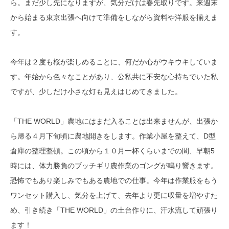
ら。まだ少し先になりますが、気分だけは春先取りです。来週末
から始まる東京出張へ向けて準備をしながら資料や洋服を揃えま
す。
今年は２度も桜が楽しめることに、何だか心がウキウキしていま
す。年始から色々なことがあり、公私共に不安な心持ちでいた私
ですが、少しだけ小さな灯も見えはじめてきました。
「THE WORLD」農地にはまだ入ることは出来ませんが、出張か
ら帰る４月下旬頃に農地開きをします。作業小屋を整えて、D型
倉庫の整理整頓。この頃から１０月一杯くらいまでの間、早朝5
時には、体力勝負のブッチギリ農作業のゴングが鳴り響きます。
恐怖でもあり楽しみでもある農地での仕事。今年は作業服をもう
ワンセット購入し、気分を上げて、去年より更に収量を増やすた
め、引き続き「THE WORLD」の土台作りに、汗水流して頑張り
ます！