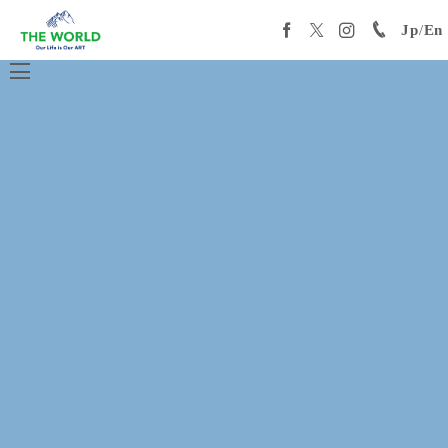
Jp
/
En