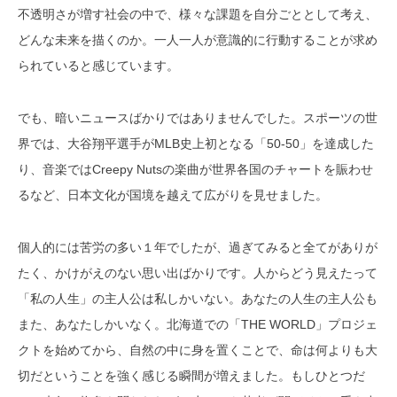
不透明さが増す社会の中で、様々な課題を自分ごととして考え、
どんな未来を描くのか。一人一人が意識的に行動することが求め
られていると感じています。
でも、暗いニュースばかりではありませんでした。スポーツの世
界では、大谷翔平選手がMLB史上初となる「50-50」を達成した
り、音楽ではCreepy Nutsの楽曲が世界各国のチャートを賑わせ
るなど、日本文化が国境を越えて広がりを見せました。
個人的には苦労の多い１年でしたが、過ぎてみると全てがありが
たく、かけがえのない思い出ばかりです。人からどう見えたって
「私の人生」の主人公は私しかいない。あなたの人生の主人公も
また、あなたしかいなく。北海道での「THE WORLD」プロジェ
クトを始めてから、自然の中に身を置くことで、命は何よりも大
切だということを強く感じる瞬間が増えました。もしひとつだ