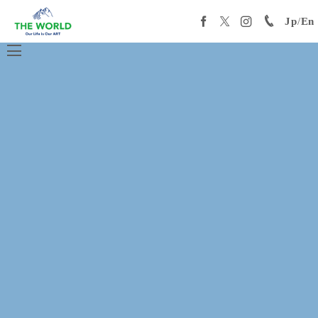
Jp
/
En