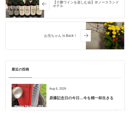
【十勝ワインを楽しむ会】＠ノースランド
ホテル
お兄ちゃん is Back！
最近の投稿
Aug 6, 2026
原爆記念日の今日…今を精一杯生きる
Aug 4, 2026
SEIZE THE DAY「THE WORLD」
Report-38