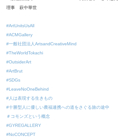
理事 萩中華世
#ArtUnitsUsAll
#ACMGallery
#一般社団法人ArtsandCreativeMind
#TheWorldTokachi
#OutsiderArt
#ArtBrut
#SDGs
#LeaveNoOneBehind
#人は表現する生きもの
#十勝型人に優しい農福連携への道をさぐる旅の途中
＃コモンズという概念
#GYREGALLERY
#NoCONCEPT