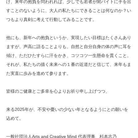
け、来年の抱負を問われれば、少しでも若者が闇バイトに手を出
すことのないように、大人の私たちにできることは何なのか？い
つもより真剣に考えて行動してみることです。
他にも、新年への抱負というか、実現したい目標はたくさんあり
ますが、声高に語ることよりも、自然と自分自身の体の声に耳を
傾け、ただひたすらに汗をかき、コツコツ一生懸命を貫くこと。
それが、私たちの描く未来への１番の近道だと信じて、来年もま
た実直に歩みを進めて参ります。
皆様のご健康とご多幸を心よりお祈り申し上げつつ、
来る2025年が、不安や憂いの少ない年となるようにとの願いを
込めて。
一般社団法人Arts and Creative Mind 代表理事 杉本志乃