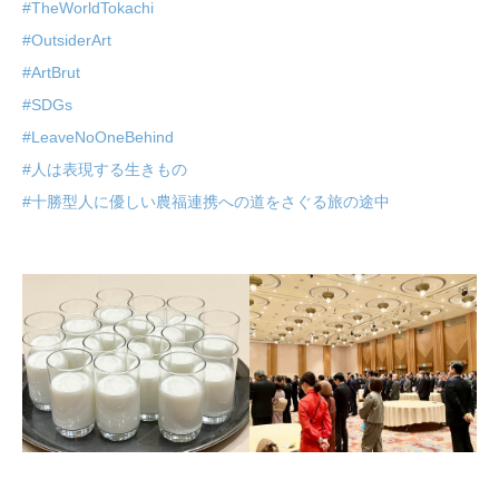
#TheWorldTokachi
#OutsiderArt
#ArtBrut
#SDGs
#LeaveNoOneBehind
#人は表現する生きもの
#十勝型人に優しい農福連携への道をさぐる旅の途中