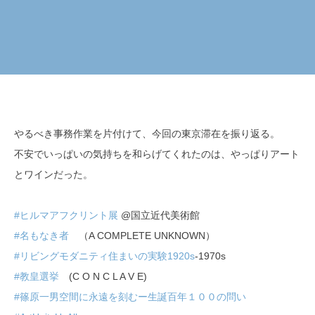
やるべき事務作業を片付けて、今回の東京滞在を振り返る。
不安でいっぱいの気持ちを和らげてくれたのは、やっぱりアート
とワインだった。
#ヒルマアフクリント展
@国立近代美術館
#名もなき者
（A COMPLETE UNKNOWN）
#リビングモダニティ住まいの実験1920s
-1970s
#教皇選挙
(C O N C L A V E)
#篠原一男空間に永遠を刻むー生誕百年１００の問い