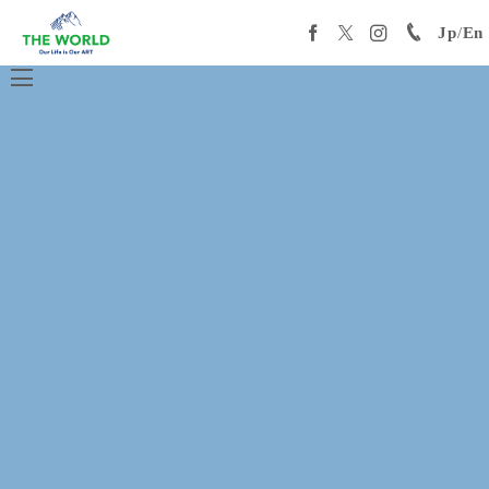
Jp
/
En