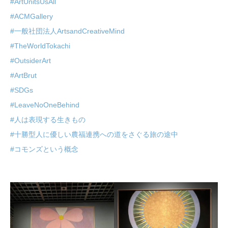
#ArtUnitsUsAll
#ACMGallery
#一般社団法人ArtsandCreativeMind
#TheWorldTokachi
#OutsiderArt
#ArtBrut
#SDGs
#LeaveNoOneBehind
#人は表現する生きもの
#十勝型人に優しい農福連携への道をさぐる旅の途中
#コモンズという概念