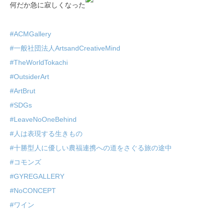
何だか急に寂しくなった
#ACMGallery
#一般社団法人ArtsandCreativeMind
#TheWorldTokachi
#OutsiderArt
#ArtBrut
#SDGs
#LeaveNoOneBehind
#人は表現する生きもの
#十勝型人に優しい農福連携への道をさぐる旅の途中
#コモンズ
#GYREGALLERY
#NoCONCEPT
#ワイン