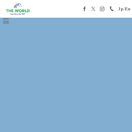
Jp
/
En