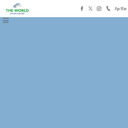
Jp
/
En