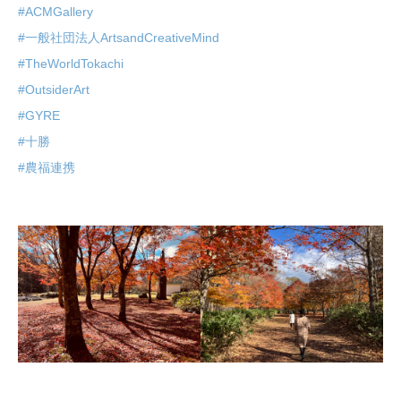
#ACMGallery
#一般社団法人ArtsandCreativeMind
#TheWorldTokachi
#OutsiderArt
#GYRE
#十勝
#農福連携