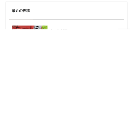
最近の投稿
Aug 6, 2026
原爆記念日の今日…今を精一杯生きる
Aug 4, 2026
SEIZE THE DAY「THE WORLD」
Report-38
Jul 30, 2026
ヒューマノイドになりたい。。。
Jul 26, 2026
相模原殺傷事件から10年…