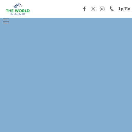
Jp
/
En