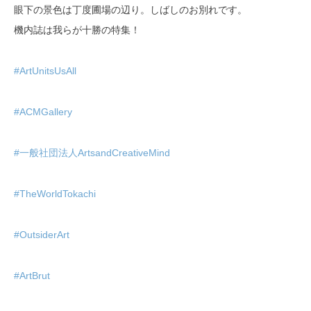
眼下の景色は丁度圃場の辺り。しばしのお別れです。
機内誌は我らが十勝の特集！
#ArtUnitsUsAll
#ACMGallery
#一般社団法人ArtsandCreativeMind
#TheWorldTokachi
#OutsiderArt
#ArtBrut