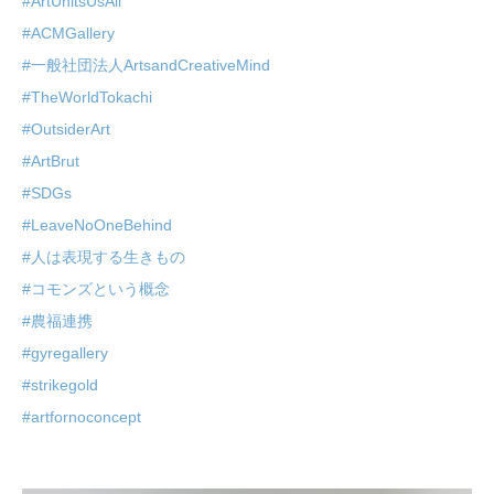
#ArtUnitsUsAll
#ACMGallery
#一般社団法人ArtsandCreativeMind
#TheWorldTokachi
#OutsiderArt
#ArtBrut
#SDGs
#LeaveNoOneBehind
#人は表現する生きもの
#コモンズという概念
#農福連携
#gyregallery
#strikegold
#artfornoconcept