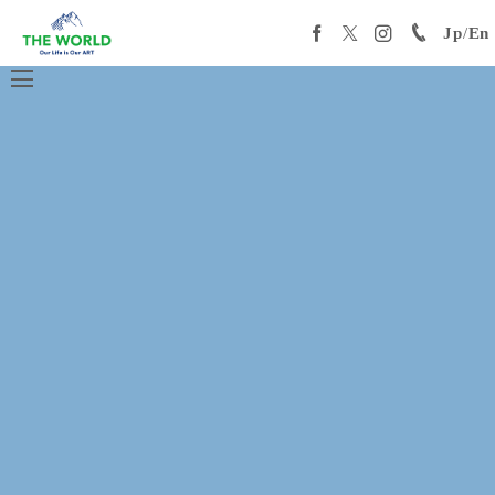
Jp
/
En