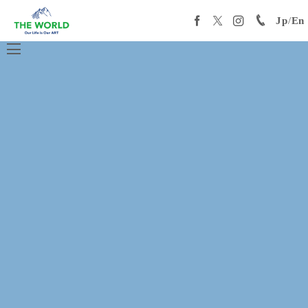
Jp
/
En