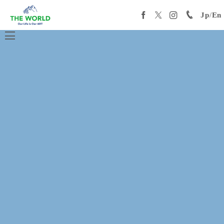
Jp
/
En