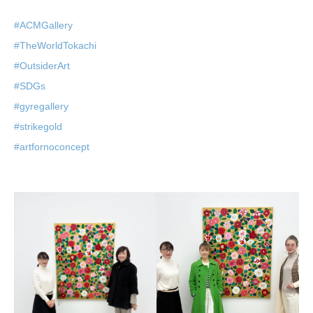
#ACMGallery
#TheWorldTokachi
#OutsiderArt
#SDGs
#gyregallery
#strikegold
#artfornoconcept