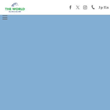
Jp
/
En