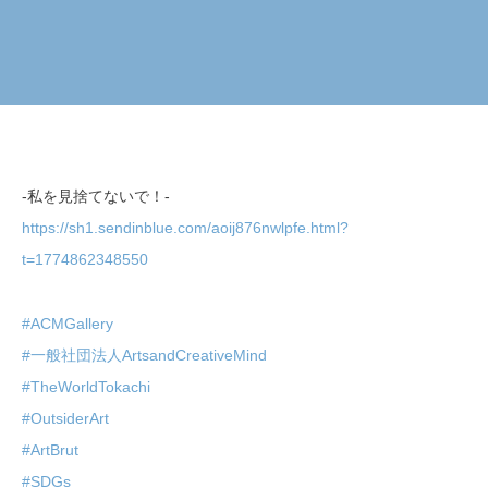
-私を見捨てないで！-
https://sh1.sendinblue.com/aoij876nwlpfe.html?
t=1774862348550
#ACMGallery
#一般社団法人ArtsandCreativeMind
#TheWorldTokachi
#OutsiderArt
#ArtBrut
#SDGs