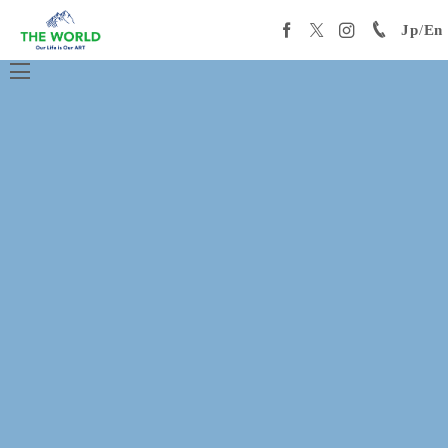
Jp
/
En