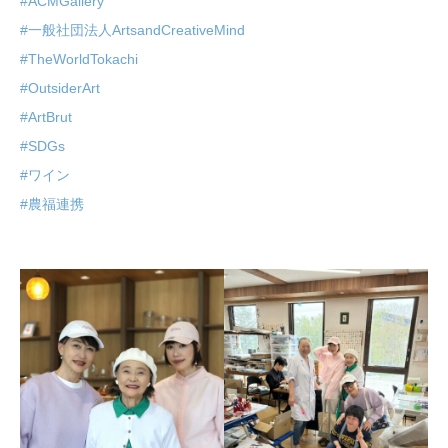
#ACMGallery
#一般社団法人ArtsandCreativeMind
#TheWorldTokachi
#OutsiderArt
#ArtBrut
#SDGs
#ワイン
#農福連携