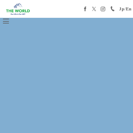
Jp
/
En