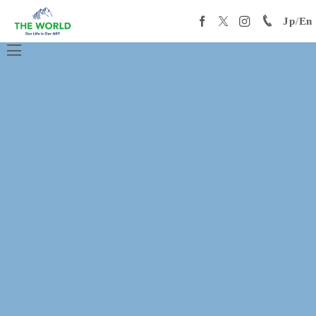
Jp
/
En