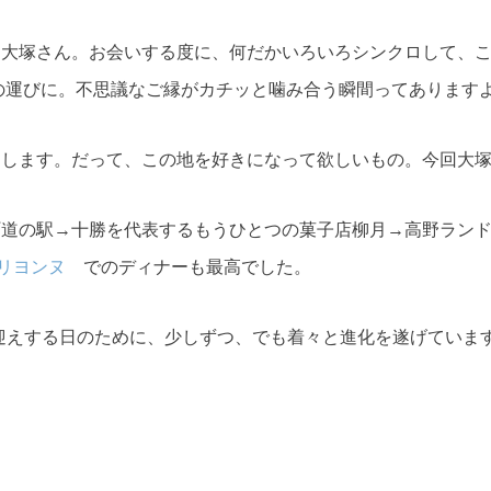
つ大塚さん。お会いする度に、何だかいろいろシンクロして、
の運びに。不思議なご縁がカチッと噛み合う瞬間ってあります
にします。だって、この地を好きになって欲しいもの。今回大
町道の駅→十勝を代表するもうひとつの菓子店柳月→高野ラン
マリヨンヌ
でのディナーも最高でした。
をお迎えする日のために、少しずつ、でも着々と進化を遂げていま