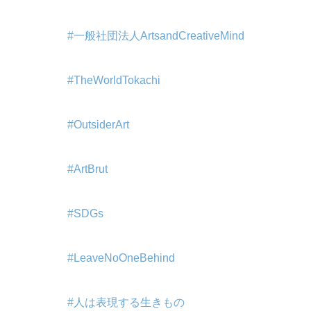
#一般社団法人ArtsandCreativeMind
#TheWorldTokachi
#OutsiderArt
#ArtBrut
#SDGs
#LeaveNoOneBehind
#人は表現する生きもの