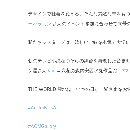
デザインで社会を変える、そんな素敵な志をも
ーバラカン
さんのイベント参加に合わせて来帯
私たちシスターズは、嬉しいご縁を本気で大切
朝のテレビ小説なつぞらの舞台を再現した音更
ン屋さん
#toi
→六花の森内安西水丸作品館
#
THE WORLD 農地は、いつの日か、皆さま
#ArtUnitsUsAll
#ACMGallery