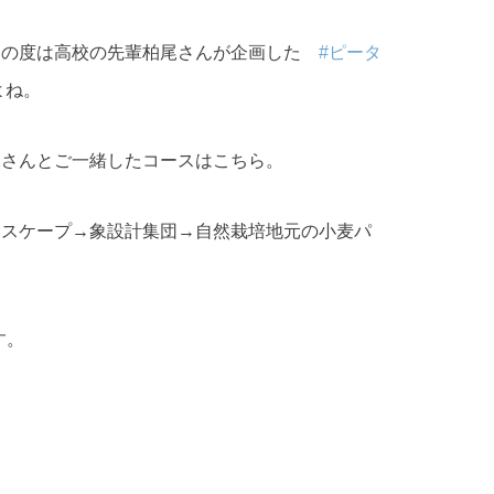
この度は高校の先輩柏尾さんが企画した
#ピータ
よね。
塚さんとご一緒したコースはこちら。
ドスケープ→象設計集団→自然栽培地元の小麦パ
す。