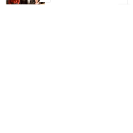
Say goodbye to 2023 – 突きつけられた課
題
最近の投稿
Aug 6, 2026
原爆記念日の今日…今を精一杯生きる
Aug 4, 2026
SEIZE THE DAY「THE WORLD」
Report-38