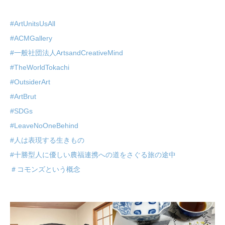
#ArtUnitsUsAll
#ACMGallery
#一般社団法人ArtsandCreativeMind
#TheWorldTokachi
#OutsiderArt
#ArtBrut
#SDGs
#LeaveNoOneBehind
#人は表現する生きもの
#十勝型人に優しい農福連携への道をさぐる旅の途中
＃コモンズという概念