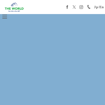
Jp
/
En