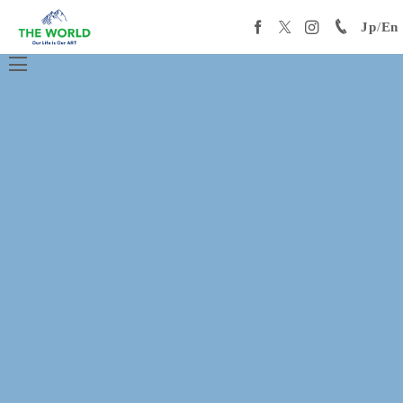
Jp
/
En