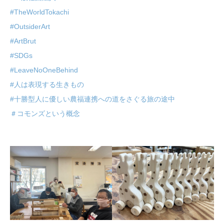
#TheWorldTokachi
#OutsiderArt
#ArtBrut
#SDGs
#LeaveNoOneBehind
#人は表現する生きもの
#十勝型人に優しい農福連携への道をさぐる旅の途中
＃コモンズという概念