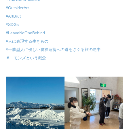
#OutsiderArt
#ArtBrut
#SDGs
#LeaveNoOneBehind
#人は表現する生きもの
#十勝型人に優しい農福連携への道をさぐる旅の途中
＃コモンズという概念