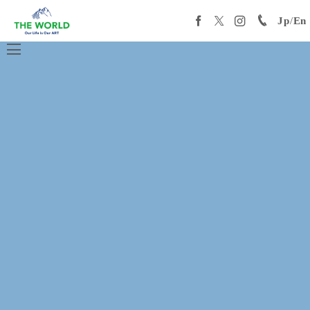
Jp
/
En