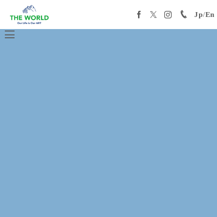
Jp
/
En