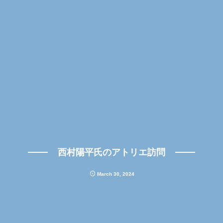
西村陽平氏のアトリエ訪問
March
30
,
2024