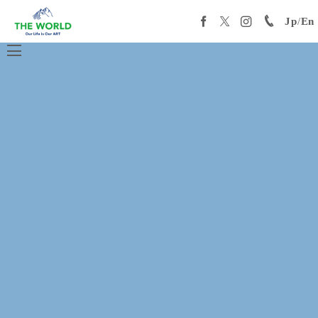
Jp
/
En