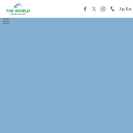
Jp
/
En