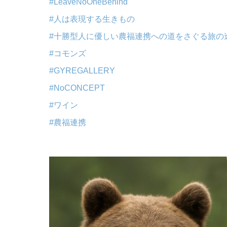
#LeaveNoOneBehind
#人は表現する生きもの
#十勝型人に優しい農福連携への道をさぐる旅の
#コモンズ
#GYREGALLERY
#NoCONCEPT
#ワイン
#農福連携