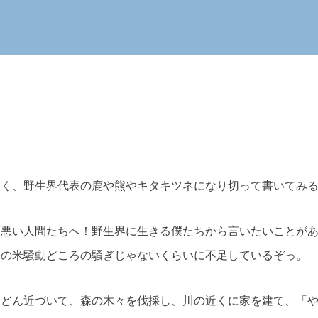
なく、野生界代表の鹿や熊やキタキツネになり切って書いてみ
て悪い人間たちへ！野生界に生きる僕たちから言いたいことが
和の米騒動どころの騒ぎじゃないくらいに不足しているぞっ。
んどん近づいて、森の木々を伐採し、川の近くに家を建て、「