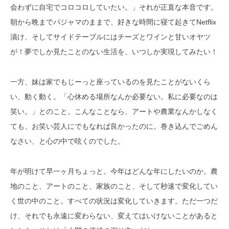
会わずに自宅でコロコロしていたい。」それが正直な本音です。
朝から晩までパジャマのままで、好きな時間に寝て起きてNetflix
漬け、そしてサイドテーブルにはチーズとワインと甘いオヤツ
が！夢でしか見たことのない生活を、いつしか実現してみたい！
一方、妹は家でもじーっと座っているのを見たことがないくら
い、動く動く。「心休める場所なんか必要ない。私に必要なのは
笑い。」とのこと。こんなことなら、アートや農業なんかしなく
ても、お笑い芸人にでもなれば良かったのに。巻き込んでごめん
なさい、と心の中で呟くのでした。
年が明けて早一ヶ月ちょっと。今年はどんな年にしたいのか。農
地のこと、アートのこと、家族のこと、そして秒速で変化してい
く世の中のこと。すべての状況は変化していきます。ただ一つだ
け、それでも永遠に変わらない、変えてはいけないことがあると