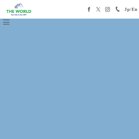
Jp
/
En