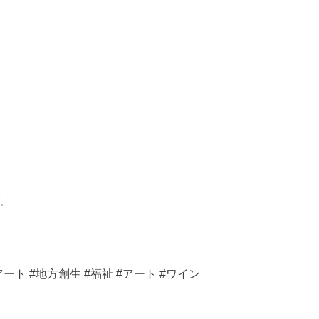
、
、
ず。
い者アート #地方創生 #福祉 #アート #ワイン