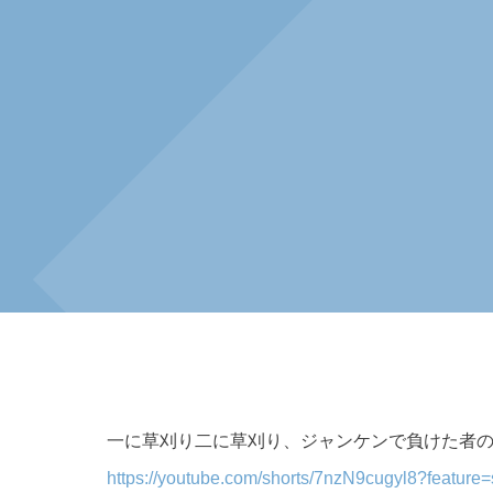
一に草刈り二に草刈り、ジャンケンで負けた者
https://youtube.com/shorts/7nzN9cugyl8?feature