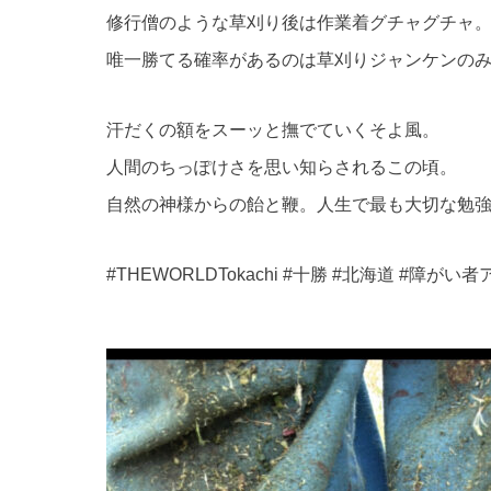
修行僧のような草刈り後は作業着グチャグチャ
唯一勝てる確率があるのは草刈りジャンケンの
汗だくの額をスーッと撫でていくそよ風。
人間のちっぽけさを思い知らされるこの頃。
自然の神様からの飴と鞭。人生で最も大切な勉
#THEWORLDTokachi #十勝 #北海道 #障が