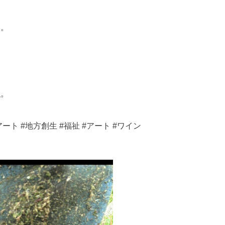
。
み。
強。
い者アート #地方創生 #福祉 #アート #ワイン