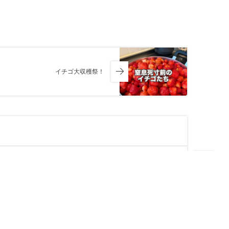
イチゴ大収穫祭！
AY「THE WORLD」Report-38