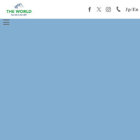
Jp
/
En