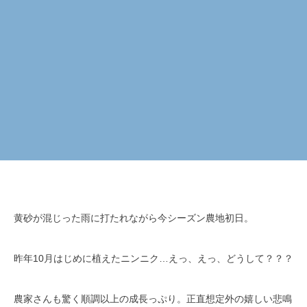
黄砂が混じった雨に打たれながら今シーズン農地初日。
昨年10月はじめに植えたニンニク…えっ、えっ、どうして？？？
農家さんも驚く順調以上の成長っぷり。正直想定外の嬉しい悲鳴