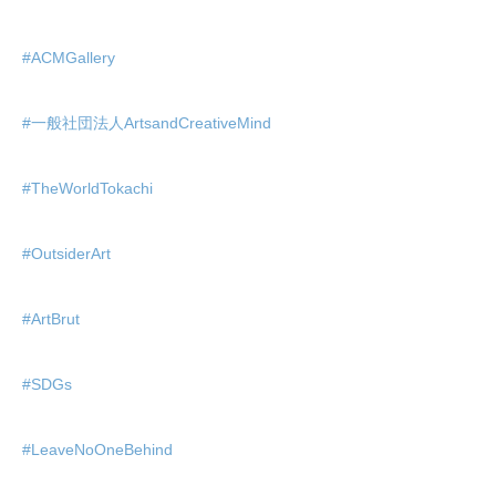
#ACMGallery
#一般社団法人ArtsandCreativeMind
#TheWorldTokachi
#OutsiderArt
#ArtBrut
#SDGs
#LeaveNoOneBehind