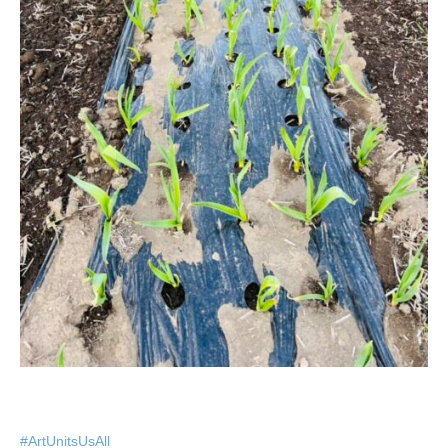
#ArtUnitsUsAll