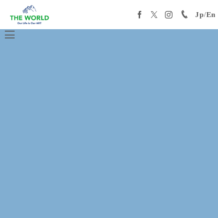
Jp
/
En