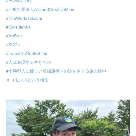
#ACMGallery
#一般社団法人ArtsandCreativeMind
#TheWorldTokachi
#OutsiderArt
#ArtBrut
#SDGs
#LeaveNoOneBehind
#人は表現する生きもの
#十勝型人に優しい農福連携への道をさぐる旅の途中
＃コモンズという概念