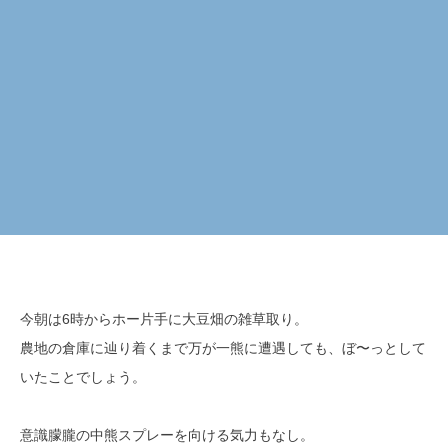
今朝は6時からホー片手に大豆畑の雑草取り。
農地の倉庫に辿り着くまで万が一熊に遭遇しても、ぼ〜っとして
いたことでしょう。
意識朦朧の中熊スプレーを向ける気力もなし。