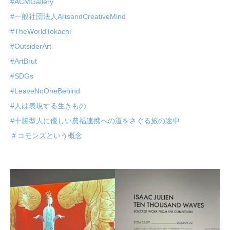
#ACMGallery
#一般社団法人ArtsandCreativeMind
#TheWorldTokachi
#OutsiderArt
#ArtBrut
#SDGs
#LeaveNoOneBehind
#人は表現する生きもの
#十勝型人に優しい農福連携への道をさぐる旅の途中
＃コモンズという概念