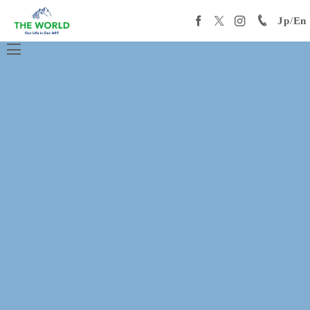
Jp
/
En