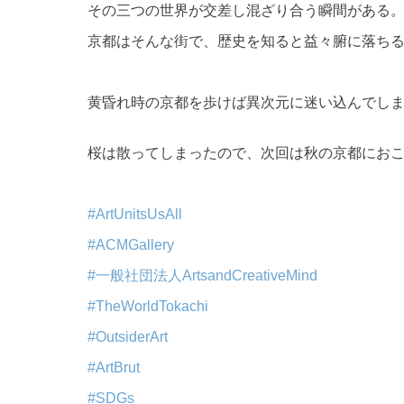
その三つの世界が交差し混ざり合う瞬間がある
京都はそんな街で、歴史を知ると益々腑に落ち
黄昏れ時の京都を歩けば異次元に迷い込んでし
桜は散ってしまったので、次回は秋の京都にお
#ArtUnitsUsAll
#ACMGallery
#一般社団法人ArtsandCreativeMind
#TheWorldTokachi
#OutsiderArt
#ArtBrut
#SDGs